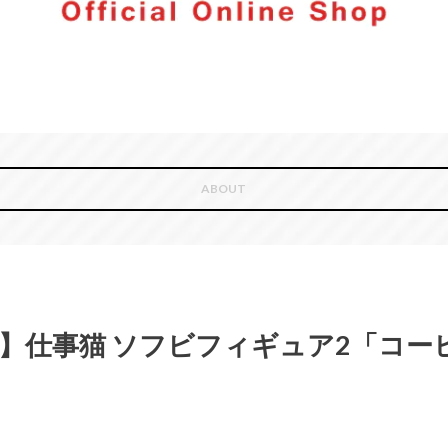
ABOUT
】仕事猫 ソフビフィギュア2「コー