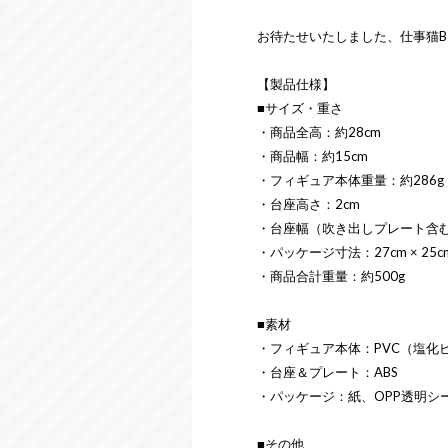
お待たせいたしました、仕事猫B
【製品仕様】
■サイズ・重さ
・商品全高：約28cm
・商品幅：約15cm
・フィギュア本体重量：約286g
・台座高さ：2cm
・台座幅（吹き出しプレート含む
・パッケージ寸法：27cm × 25cm 
・商品合計重量：約500g
■素材
・フィギュア本体：PVC（塩化
・台座＆プレート：ABS
・パッケージ：紙、OPP透明シ
■その他