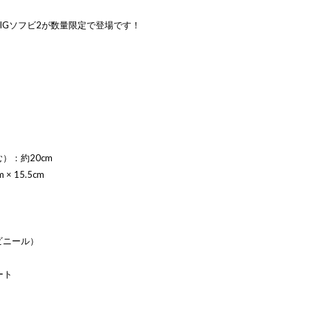
IGソフビ2が数量限定で登場です！
）：約20cm
× 15.5cm
ビニール）
ート